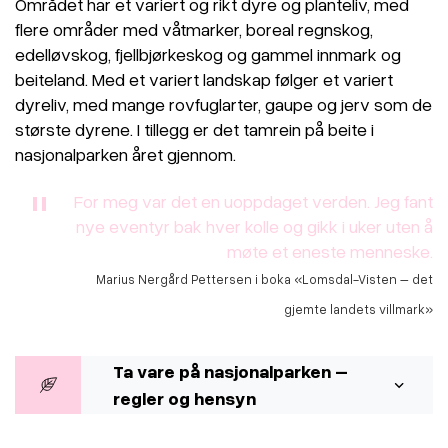
Området har et variert og rikt dyre og planteliv, med
flere områder med våtmarker, boreal regnskog,
edelløvskog, fjellbjørkeskog og gammel innmark og
beiteland. Med et variert landskap følger et variert
dyreliv, med mange rovfuglarter, gaupe og jerv som de
største dyrene. I tillegg er det tamrein på beite i
nasjonalparken året gjennom.
For meg var det en uoppdaget verden. Jeg fant
nye eventyr bak hver kolle og gikk i uker uten å
møte et eneste menneske.
Marius Nergård Pettersen i boka «Lomsdal-Visten – det
gjemte landets villmark»
Ta vare på nasjonalparken –
regler og hensyn