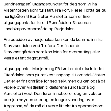
Sandnessjøen) utgangspunktet for deg som vil ha
Vistenfjorden som turstart. Fra Forvik eller Tjøtta tar du
hurtigbåten til Bønå eller Aursletta, som er fine
utgangspunkt for turer i Bønnådalen, Strauman
Landskapsvernområde og Børjedalen.
Fra østsiden av nasjonalparken kan du komme inn fra
Stavvassdalen ved Trofors. Der finner du
Stavvassgården som kan leies for overnatting, eller
være et fint dagsturmål.
utgangspunkt i Mosjøen og E6 i øst er det startstedet i
Eiterådalen som gir raskest inngang til Lomsdal-Visten.
Det er et fint område for seg selv, men du kan også gå
videre over Vistfjellan til dalførene rundt Bønå og
Aursletta i vest. Den turen innebærer dog en voksen
porsjon høydemeter og en lengre vandring over
tregrensa, så da må du være litt ekstra oppmerksom