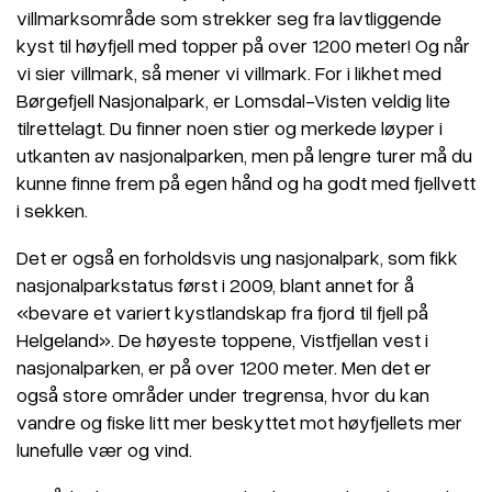
villmarksområde som strekker seg fra lavtliggende
kyst til høyfjell med topper på over 1200 meter! Og når
vi sier villmark, så mener vi villmark. For i likhet med
Børgefjell Nasjonalpark, er Lomsdal-Visten veldig lite
tilrettelagt. Du finner noen stier og merkede løyper i
utkanten av nasjonalparken, men på lengre turer må du
kunne finne frem på egen hånd og ha godt med fjellvett
i sekken.
Det er også en forholdsvis ung nasjonalpark, som fikk
nasjonalparkstatus først i 2009, blant annet for å
«bevare et variert kystlandskap fra fjord til fjell på
Helgeland». De høyeste toppene, Vistfjellan vest i
nasjonalparken, er på over 1200 meter. Men det er
også store områder under tregrensa, hvor du kan
vandre og fiske litt mer beskyttet mot høyfjellets mer
lunefulle vær og vind.