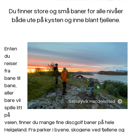
Du finner store og små baner for alle nivåer
både ute på kysten og inne blant fjellene.
Enten
du
reiser
fra
bane til
bane,
eller
bare vil
Selsøyvik Handelssted
spille litt
på
veien, finner du mange fine discgolf baner på hele
Helgeland. Fra parker i byene, skogene ved fjellene og