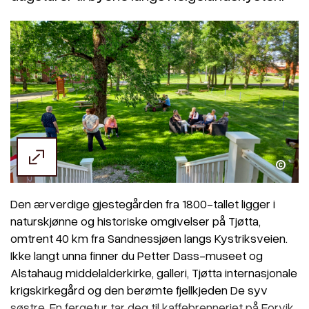
Kristine Kleven
Den ærverdige gjestegården fra 1800-tallet ligger i
naturskjønne og historiske omgivelser på Tjøtta,
omtrent 40 km fra Sandnessjøen langs Kystriksveien.
Ikke langt unna finner du Petter Dass-museet og
Alstahaug middelalderkirke, galleri, Tjøtta internasjonale
krigskirkegård og den berømte fjellkjeden De syv
søstre. En fergetur tar deg til kaffebrenneriet på Forvik