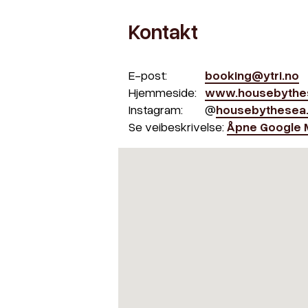
Kontakt
E-post:
booking@ytri.no
Hjemmeside:
www.housebythe
Instagram:
@
housebythesea
Se veibeskrivelse:
Åpne Google 