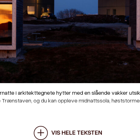
natte i arkitekttegnete hytter med en slående vakker utsikt
 Trænstaven, og du kan oppleve midnattssola, høststormen 
VIS HELE TEKSTEN