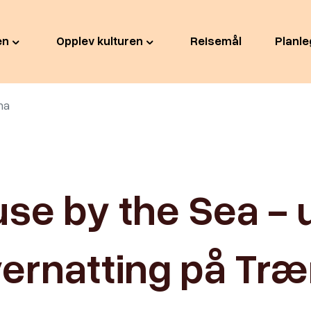
en
Opplev kulturen
Reisemål
Planle
na
se by the Sea - 
ernatting på Tr