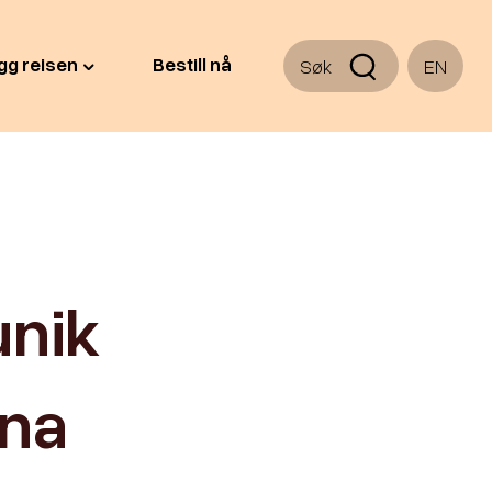
gg reisen
Bestill nå
Søk
EN
unik
æna