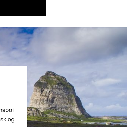
nabo i
isk og