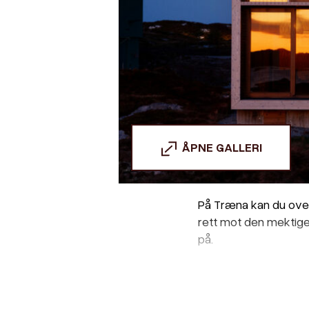
ÅPNE GALLERI
På Træna kan du over
rett mot den mektige
på.