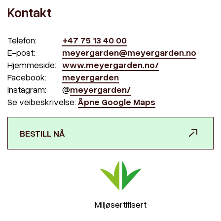
Kontakt
Telefon:
+47 75 13 40 00
E-post:
meyergarden@meyergarden.no
Hjemmeside:
www.meyergarden.no/
Facebook:
meyergarden
Instagram:
@
meyergarden/
Se veibeskrivelse:
Åpne Google Maps
BESTILL NÅ
Miljøsertifisert