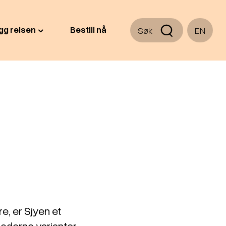
gg reisen
Bestill nå
Søk
EN
n
e, er Sjyen et
 moderne varianter