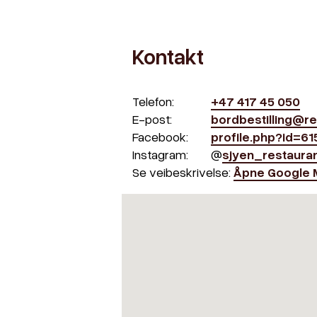
Kontakt
Telefon:
+47 417 45 050
E-post:
bordbestilling@re
Facebook:
profile.php?id=6
Instagram:
@
sjyen_restaura
Se veibeskrivelse:
Åpne Google 