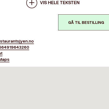
VIS HELE TEKSTEN
GÅ TIL BESTILLING
staurantsjyen.no
1564919643260
nt
Maps