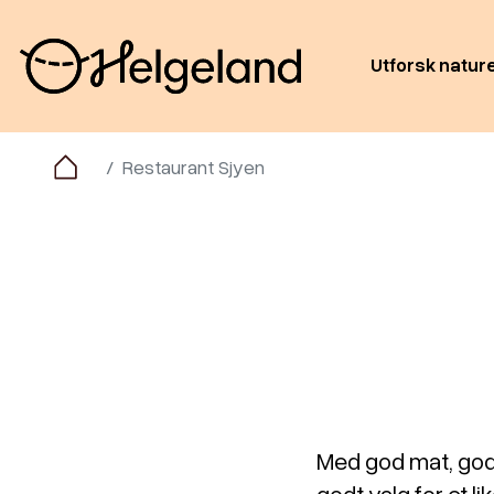
Utforsk natur
Restaurant Sjyen
Med god mat, god 
godt valg for et l