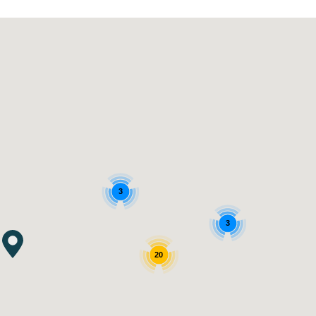
3
3
20