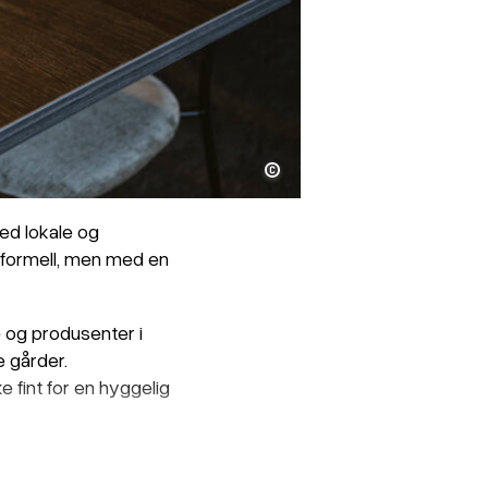
Build Up Helgeland
ed lokale og
 uformell, men med en
e og produsenter i
e gårder.
 fint for en hyggelig