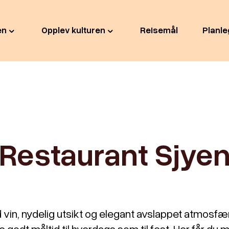
en
Opplev kulturen
Reisemål
Planle
Restaurant Sjye
vin, nydelig utsikt og elegant avslappet atmosfær
ike godt måltid til hverdags som til fest. Her får du