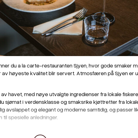
finner du a la carte-restauranten Sjyen, hvor gode smaker m
r av høyeste kvalitet blir servert. Atmosfæren på Sjyen er
t av havet, med nøye utvalgte ingredienser fra lokale fisker
u sjømat i verdensklasse og smaksrike kjøttretter fra lokal
g avslappet og elegant og moderne samtidig, og passer like
il spesielle anledninger.