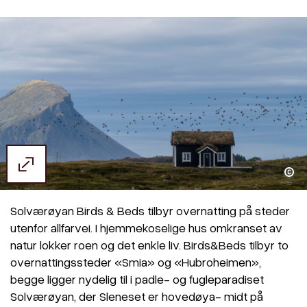
Lena Knutli
Solværøyan Birds & Beds tilbyr overnatting på steder
utenfor allfarvei. I hjemmekoselige hus omkranset av
natur lokker roen og det enkle liv. Birds&Beds tilbyr to
overnattingssteder «Smia» og «Hubroheimen»,
begge ligger nydelig til i padle- og fugleparadiset
Solværøyan, der Sleneset er hovedøya- midt på