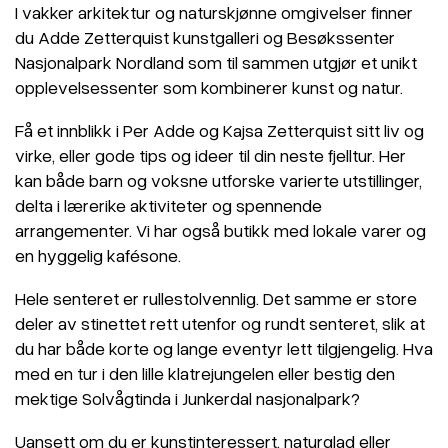
I vakker arkitektur og naturskjønne omgivelser finner
du Adde Zetterquist kunstgalleri og Besøkssenter
Nasjonalpark Nordland som til sammen utgjør et unikt
opplevelsessenter som kombinerer kunst og natur.
Få et innblikk i Per Adde og Kajsa Zetterquist sitt liv og
virke, eller gode tips og ideer til din neste fjelltur. Her
kan både barn og voksne utforske varierte utstillinger,
delta i lærerike aktiviteter og spennende
arrangementer. Vi har også butikk med lokale varer og
en hyggelig kafésone.
Hele senteret er rullestolvennlig. Det samme er store
deler av stinettet rett utenfor og rundt senteret, slik at
du har både korte og lange eventyr lett tilgjengelig. Hva
med en tur i den lille klatrejungelen eller bestig den
mektige Solvågtinda i Junkerdal nasjonalpark?
Uansett om du er kunstinteressert, naturglad eller