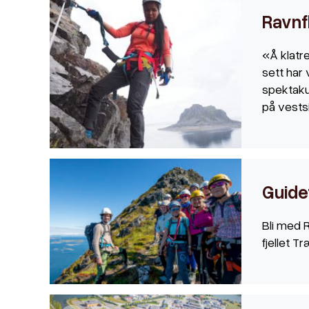
Ravnf
«Å klatre
sett har 
spektakul
på vests
Guide
Bli med 
fjellet T