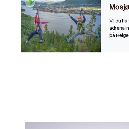
Mosjøe
Vil du ha
adrenali
på Helge