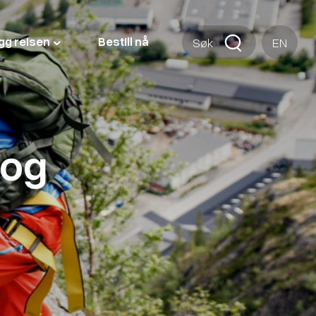
gg reisen
Bestill nå
Søk
EN
 og