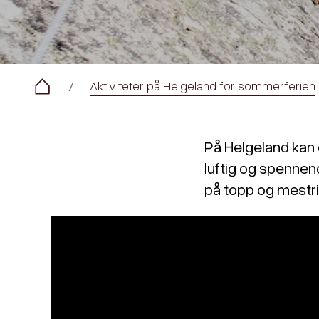
Aktiviteter på Helgeland for sommerferien
På Helgeland kan d
luftig og spennend
på topp og mestrin