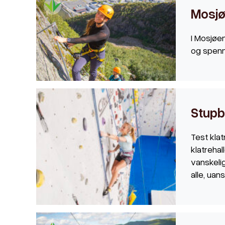
Mosjø
I Mosjøen
og spenn
Stupbr
Test kla
klatrehal
vanskelig
alle, uan