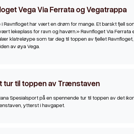
loget Vega Via Ferrata og Vegatrappa
 i Ravnfloget har vært en drøm for mange. Et barskt fjell so
vært lekeplass for ravn og havørn.» Ravnfloget Via Ferrata 
ær klatreløype som tar deg til toppen av fjellet Ravnfloget, 
iden av øya Vega.
t tur til toppen av Trænstaven
Rana Spesialsport på en spennende tur til toppen av det iko
rænstaven, ytterst i havgapet.