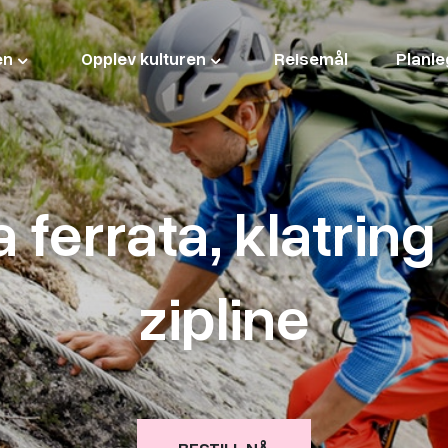
en
Opplev kulturen
Reisemål
Planle
a ferrata, klatring
zipline
BESTILL NÅ