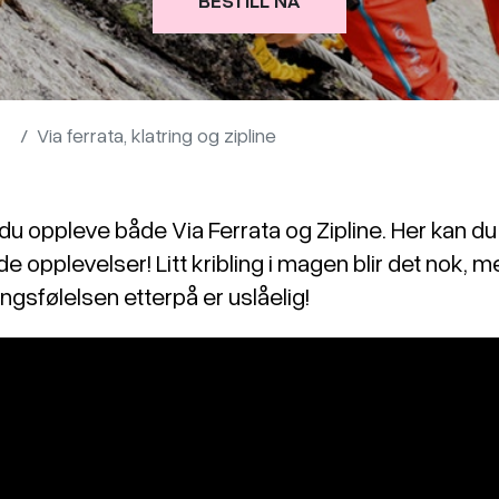
Via ferrata, klatring og zipline
u oppleve både Via Ferrata og Zipline. Her kan du 
e opplevelser! Litt kribling i magen blir det nok, 
gsfølelsen etterpå er uslåelig!