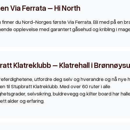
en Via Ferrata – Hi North
 finner du Nord-Norges første Via Ferrata. Bli med på en brat
ende opplevelse med garantert gåsehud og kribling i mage
att Klatreklubb – Klatrehall i Brønnøys
treferdighetene, utfordre deg selv og hverandre og nå nye h
len til Stupbratt Klatreklubb. Med over 60 ruter i alle
hetsgrader, selvsikring, buldrevegg og kilter board har hall
sett alder og erfaring.