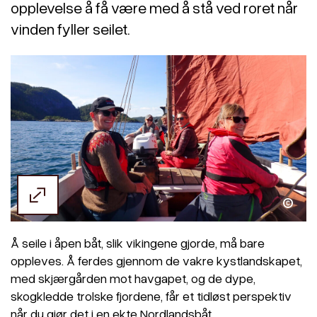
opplevelse å få være med å stå ved roret når
vinden fyller seilet.
Å seile i åpen båt, slik vikingene gjorde, må bare
oppleves. Å ferdes gjennom de vakre kystlandskapet,
med skjærgården mot havgapet, og de dype,
skogkledde trolske fjordene, får et tidløst perspektiv
når du gjør det i en ekte Nordlandsbåt.