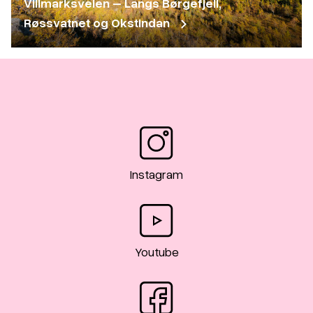
Villmarksveien – Langs Børgefjell,
Røssvatnet og Okstindan
Instagram
Youtube