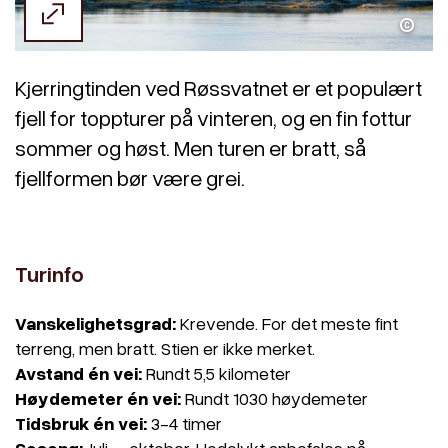
Kristoffer Møllevik / Visit Helgeland
Kjerringtinden ved Røssvatnet er et populært
fjell for toppturer på vinteren, og en fin fottur
sommer og høst. Men turen er bratt, så
fjellformen bør være grei.
Turinfo
Vanskelighetsgrad:
Krevende. For det meste fint
terreng, men bratt. Stien er ikke merket.
Avstand én vei:
Rundt 5,5 kilometer
Høydemeter én vei:
Rundt 1030 høydemeter
Tidsbruk én vei:
3-4 timer