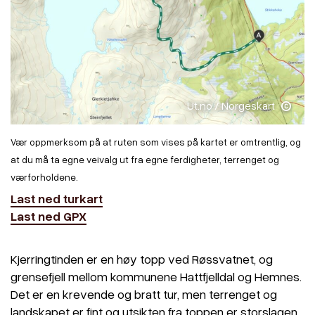
Ut.no / Norgeskart
Vær oppmerksom på at ruten som vises på kartet er omtrentlig, og
at du må ta egne veivalg ut fra egne ferdigheter, terrenget og
værforholdene.
Last ned turkart
Last ned GPX
Kjerringtinden er en høy topp ved Røssvatnet, og
grensefjell mellom kommunene Hattfjelldal og Hemnes.
Det er en krevende og bratt tur, men terrenget og
landskapet er fint og utsikten fra toppen er storslagen.