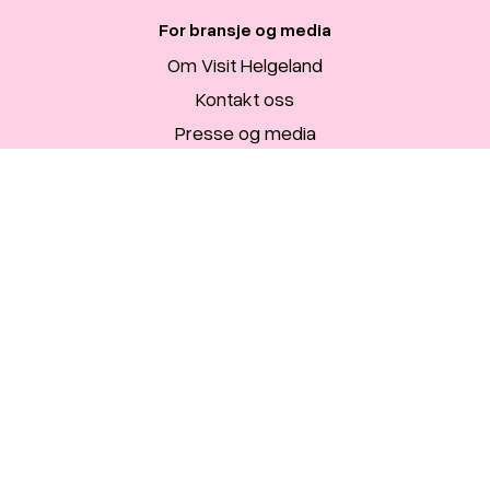
For bransje og media
Om Visit Helgeland
Kontakt oss
Presse og media
Travel trade
Bransjeside
Ressursbank
Mediebank
Bli samarbeidspartner
Visit Helgeland AS - Org. nr. 997 877 047 © 2021
Webdesign
&
Webutvikling
av
Increo