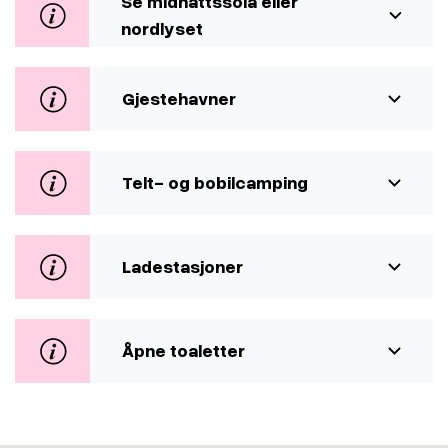
Se midnattssola eller
nordlyset
Gjestehavner
Telt- og bobilcamping
Ladestasjoner
Åpne toaletter