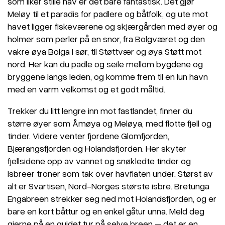
som liker stille hav er det bare fantastisk. Det gjør
Meløy til et paradis for padlere og båtfolk, og ute mot
havet ligger fiskeværene og skjærgården med øyer og
holmer som perler på en snor, fra Bolgværet og den
vakre øya Bolga i sør, til Støttvær og øya Støtt mot
nord. Her kan du padle og seile mellom bygdene og
bryggene langs leden, og komme frem til en lun havn
med en varm velkomst og et godt måltid.
Trekker du litt lengre inn mot fastlandet, finner du
større øyer som Åmøya og Meløya, med flotte fjell og
tinder. Videre venter fjordene Glomfjorden,
Bjærangsfjorden og Holandsfjorden. Her skyter
fjellsidene opp av vannet og snøkledte tinder og
isbreer troner som tak over havflaten under. Størst av
alt er Svartisen, Nord-Norges største isbre. Bretunga
Engabreen strekker seg ned mot Holandsfjorden, og er
bare en kort båttur og en enkel gåtur unna. Meld deg
gjerne på en guidet tur på selve breen – det er en