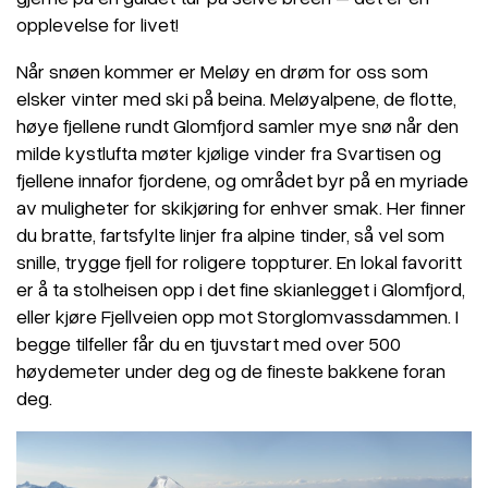
opplevelse for livet!
Når snøen kommer er Meløy en drøm for oss som
elsker vinter med ski på beina. Meløyalpene, de flotte,
høye fjellene rundt Glomfjord samler mye snø når den
milde kystlufta møter kjølige vinder fra Svartisen og
fjellene innafor fjordene, og området byr på en myriade
av muligheter for skikjøring for enhver smak. Her finner
du bratte, fartsfylte linjer fra alpine tinder, så vel som
snille, trygge fjell for roligere toppturer. En lokal favoritt
er å ta stolheisen opp i det fine skianlegget i Glomfjord,
eller kjøre Fjellveien opp mot Storglomvassdammen. I
begge tilfeller får du en tjuvstart med over 500
høydemeter under deg og de fineste bakkene foran
deg.