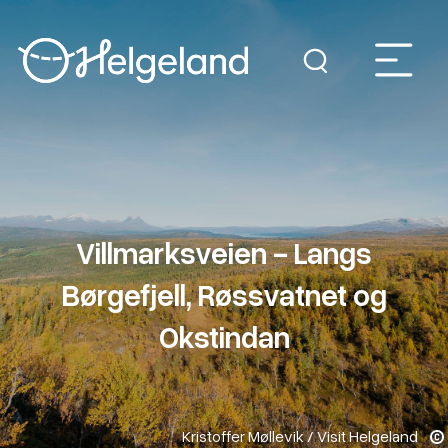
Villmarksveien - Langs
Børgefjell, Røssvatnet og
Okstindan
Kristoffer Møllevik / Visit Helgeland