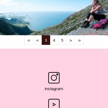
(current)
«
<
3
4
5
>
»
Instagram