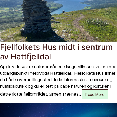
Fjellfolkets Hus midt i sentrum
av Hattfjelldal
Opplev de vakre naturområdene langs Villmarksveien med
utgangspunkt i fjellbygda Hattfjelldal. I Fjellfolkets Hus finner
du både overnattingssted, turistinformasjon, museum og
husflidsbutikk og du er tett på både naturen og kulturen i
dette flotte fjellområdet. Simen Trælnes…
Read More