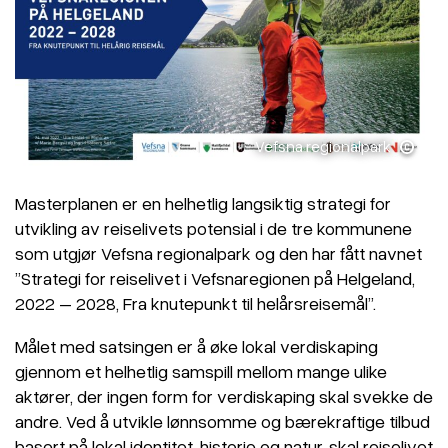
Vefsna regionalpark
Masterplanen er en helhetlig langsiktig strategi for
utvikling av reiselivets potensial i de tre kommunene
som utgjør Vefsna regionalpark og den har fått navnet
”Strategi for reiselivet i Vefsnaregionen på Helgeland,
2022 – 2028, Fra knutepunkt til helårsreisemål”.
Målet med satsingen er å øke lokal verdiskaping
gjennom et helhetlig samspill mellom mange ulike
aktører, der ingen form for verdiskaping skal svekke de
andre. Ved å utvikle lønnsomme og bærekraftige tilbud
basert på lokal identitet, historie og natur, skal reiselivet