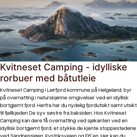
Kvitneset Camping - idylliske
rorbuer med båtutleie
Kvitneset Camping i Leirfjord kommune på Helgeland, byr
på overnatting i naturskjønne omgivelser ved en idyllisk
bortgjemt fjord. Herfra har du nydelig fjordutsikt samt utsikt
til fjellkjeden De syv søstre fra baksiden. Hos Kvitneset
Camping kan dere få overnatting ved sjøkanten ved en
idyllisk bortgjemt fjord, et stykke de kjente stoppestedene
ved Sandnessjøen, Kystriksveien og E6´en. Her kan du