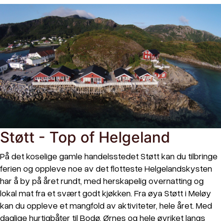
Støtt - Top of Helgeland
På det koselige gamle handelsstedet Støtt kan du tilbringe
ferien og oppleve noe av det flotteste Helgelandskysten
har å by på året rundt, med herskapelig overnatting og
lokal mat fra et svært godt kjøkken. Fra øya Støtt i Meløy
kan du oppleve et mangfold av aktiviteter, hele året. Med
daglige hurtigbåter til Bodø, Ørnes og hele øyriket langs