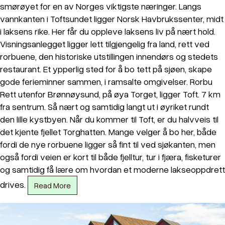
smørøyet for en av Norges viktigste næringer. Langs
vannkanten i Toftsundet ligger Norsk Havbrukssenter, midt
i laksens rike. Her får du oppleve laksens liv på nært hold.
Visningsanlegget ligger lett tilgjengelig fra land, rett ved
rorbuene, den historiske utstillingen innendørs og stedets
restaurant. Et ypperlig sted for å bo tett på sjøen, skape
gode ferieminner sammen, i ramsalte omgivelser. Rorbu
Rett utenfor Brønnøysund, på øya Torget, ligger Toft. 7 km
fra sentrum. Så nært og samtidig langt ut i øyriket rundt
den lille kystbyen. Når du kommer til Toft, er du halvveis til
det kjente fjellet Torghatten. Mange velger å bo her, både
fordi de nye rorbuene ligger så fint til ved sjøkanten, men
også fordi veien er kort til både fjelltur, tur i fjæra, fisketurer
og samtidig få lære om hvordan et moderne lakseoppdrett
drives.
Read More