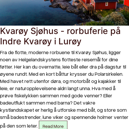
Kvarøy Sjøhus - rorbuferie på
Indre Kvarøy i Lurøy
Fra de flotte, moderne rorbuene til Kvarøy Sjøhus, ligger
noen av Helgelandskystens flotteste reisemål for dine
føtter. Her kan du overnatte, leie båt eller dra på dagstur til
øyene rundt. Med en kort båttur krysser du Polarsirkelen.
Med havet rett utenfor døra, og motorbåt og kajakker til
leie, er naturopplevelsene aldri langt unna. Hva med å
prøve fiskelykken sammen med gode venner? Eller
badeutflukt sammen med barna? Det vakre
kystlandskapet er herlig å utforske med båt, og store som
små badestrender, lune viker og spennende holmer venter
på den som leter.
Read More