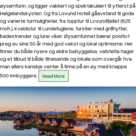
øysamfunn, og ligger vakkert og spektakulært til ytterst på
Helgelandskysten. Og fra Lovund Hotell gåavstand til gode
og varierte turmuligheter, fra topptur til Lovundfjellet (625
moh.), kveldstur til Lundefuglene, turstier med grillhytter,
badestrender og lune viker. Øysamfunnet bærer positivt
preg av sine 50 år med god vekst og lokal optimisme. Her
finner du både nyere og eldre bebyggelse, velstelte hager
og et tilbud til både tilreisende og lokale som overgår hva
man ellers kanskje venter å finne på en øy med knappe
500 innbyggere.
Read More