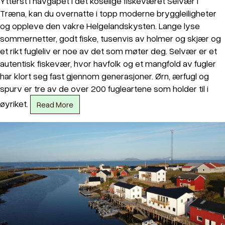
Ytterst i havgapet i det koselige fiskeværet Selvær i
Træna, kan du overnatte i topp moderne bryggleiligheter
og oppleve den vakre Helgelandskysten. Lange lyse
sommernetter, godt fiske, tusenvis av holmer og skjær og
et rikt fugleliv er noe av det som møter deg. Selvær er et
autentisk fiskevær, hvor havfolk og et mangfold av fugler
har klort seg fast gjennom generasjoner. Ørn, ærfugl og
spurv er tre av de over 200 fugleartene som holder til i
øyriket.
Read More