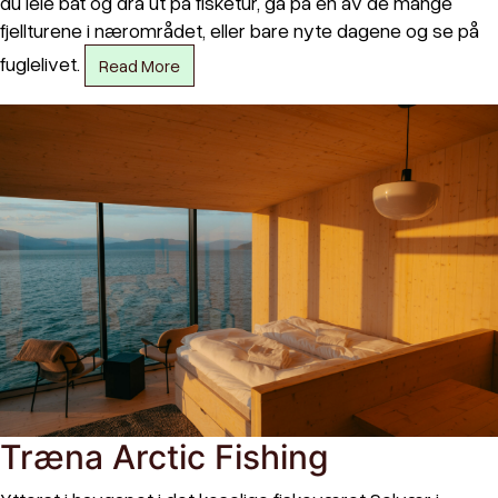
du leie båt og dra ut på fisketur, gå på en av de mange
fjellturene i nærområdet, eller bare nyte dagene og se på
fuglelivet.
Read More
Træna Arctic Fishing