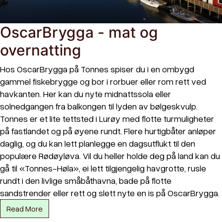
OscarBrygga - mat og
overnatting
Hos OscarBrygga på Tonnes spiser du i en ombygd
gammel fiskebrygge og bor i rorbuer eller rom rett ved
havkanten. Her kan du nyte midnattssola eller
solnedgangen fra balkongen til lyden av bølgeskvulp.
Tonnes er et lite tettsted i Lurøy med flotte turmuligheter
på fastlandet og på øyene rundt. Flere hurtigbåter anløper
daglig, og du kan lett planlegge en dagsutflukt til den
populære Rødøyløva. Vil du heller holde deg på land kan du
gå til «Tonnes-Høla», ei lett tilgjengelig havgrotte, rusle
rundt i den livlige småbåthavna, bade på flotte
sandstrender eller rett og slett nyte en is på OscarBrygga.
Read More