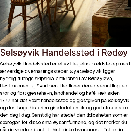
Selsøyvik Handelssted i Rødøy
Selsøyvik Handelssted er et av Helgelands eldste og mest
ærverdige overnattingssteder. Øya Selsøyvik ligger
nydelig til langs skipsleia, omkranset av Rødøyløva,
Hestmannen og Svartisen. Her finner dere overnatting, en
stor og flott gjestehavn, landhandel og kafé. Helt siden
1777 har det vært handelssted og gjestgiveri på Selsøyvik,
og den lange historien gir stedet en rik og god atmosfære
den dag i dag. Samtidig har stedet den tidløsheten som er
særegen for disse små øysamfunnene, og det merker du
når du vandrer blant de historiske bygningene. Enten du