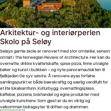
Arkitektur- og interiørperlen
Skolo på Seløy
Seløys gamle skole er renovert med stor omtanke, senest
omtalt i The Norwegian Review of Architecture. Her kan du
overnatte, drikke kvalitetskaffe, spise pizza, finne utvalgte
bøker og kunst i butikken - og nyte panoramautsikten til
fjellkjeden De syv søstre. Å renovere øyas forfalne
samlingspunkt er både bærekraftig og særlig verdifullt for
et lite lokalsamfunn. Kulturbygg, overnattingsplass,
kaffebar, pizzeria, bokhandel og egne produkter med
utvalgte kunstnere: Som gjest er du en viktig og
velkommen bidragsyter til driften og drømmen.