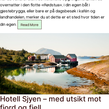
overnatter i den flotte «Rødstua», i din egen båt i
gjestebrygga, eller bare er på dagsbesøk i kafén og
landhandelen, merker du at dette er et sted hvor tiden er
din egen.
Read More
Hotell Sjyen – med utsikt mot
fjord og fjell