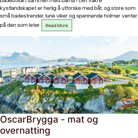
badeutflukt sammen med barna? Det vakre
kystlandskapet er herlig å utforske med båt, og store som
små badestrender, lune viker og spennende holmer venter
på den som leter.
Read More
OscarBrygga - mat og
overnatting