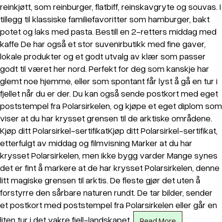
reinkjøtt, som reinburger, flatbiff, reinskavgryte og souvas. I
tillegg til klassiske familiefavoritter som hamburger, bakt
potet og laks med pasta. Bestill en 2-retters middag med
kaffe De har også et stor suvenirbutikk med fine gaver,
lokale produkter og et godt utvalg av klær som passer
godt til været her nord. Perfekt for deg som kanskje har
glemt noe hjemme, eller som spontant får lyst å gå en tur i
fjellet når du er der. Du kan også sende postkort med eget
poststempel fra Polarsirkelen, og kjøpe et eget diplom som
viser at du har krysset grensen til de arktiske områdene.
Kjøp ditt Polarsirkel-sertifikatKjøp ditt Polarsirkel-sertifikat,
etterfulgt av middag og filmvisning Marker at du har
krysset Polarsirkelen, men ikke bygg varder Mange synes
det er fint å markere at de har krysset Polarsirkelen, denne
litt magiske grensen til arktis. De fleste gjør det uten å
forstyrre den sårbare naturen rundt. De tar bilder, sender
et postkort med poststempel fra Polarsirkelen eller går en
liten tur i det vakre fjell-landskapet.
Read More