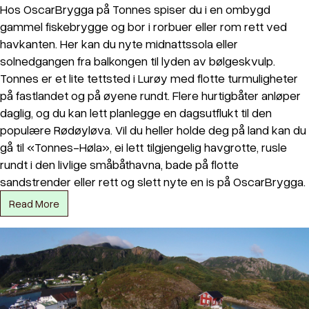
Hos OscarBrygga på Tonnes spiser du i en ombygd
gammel fiskebrygge og bor i rorbuer eller rom rett ved
havkanten. Her kan du nyte midnattssola eller
solnedgangen fra balkongen til lyden av bølgeskvulp.
Tonnes er et lite tettsted i Lurøy med flotte turmuligheter
på fastlandet og på øyene rundt. Flere hurtigbåter anløper
daglig, og du kan lett planlegge en dagsutflukt til den
populære Rødøyløva. Vil du heller holde deg på land kan du
gå til «Tonnes-Høla», ei lett tilgjengelig havgrotte, rusle
rundt i den livlige småbåthavna, bade på flotte
sandstrender eller rett og slett nyte en is på OscarBrygga.
Read More