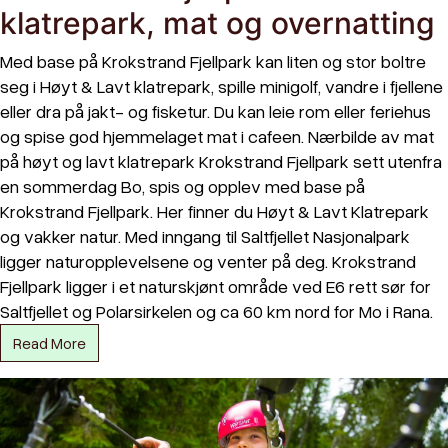
klatrepark, mat og overnatting
Med base på Krokstrand Fjellpark kan liten og stor boltre
seg i Høyt & Lavt klatrepark, spille minigolf, vandre i fjellene
eller dra på jakt- og fisketur. Du kan leie rom eller feriehus
og spise god hjemmelaget mat i cafeen. Nærbilde av mat
på høyt og lavt klatrepark Krokstrand Fjellpark sett utenfra
en sommerdag Bo, spis og opplev med base på
Krokstrand Fjellpark. Her finner du Høyt & Lavt Klatrepark
og vakker natur. Med inngang til Saltfjellet Nasjonalpark
ligger naturopplevelsene og venter på deg. Krokstrand
Fjellpark ligger i et naturskjønt område ved E6 rett sør for
Saltfjellet og Polarsirkelen og ca 60 km nord for Mo i Rana.
Read More