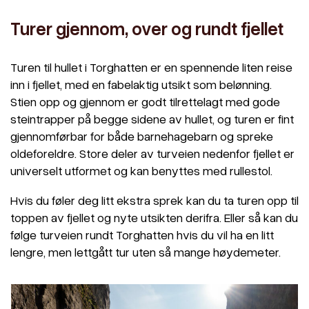
Turer gjennom, over og rundt fjellet
Turen til hullet i Torghatten er en spennende liten reise
inn i fjellet, med en fabelaktig utsikt som belønning.
Stien opp og gjennom er godt tilrettelagt med gode
steintrapper på begge sidene av hullet, og turen er fint
gjennomførbar for både barnehagebarn og spreke
oldeforeldre. Store deler av turveien nedenfor fjellet er
universelt utformet og kan benyttes med rullestol.
Hvis du føler deg litt ekstra sprek kan du ta turen opp til
toppen av fjellet og nyte utsikten derifra. Eller så kan du
følge turveien rundt Torghatten hvis du vil ha en litt
lengre, men lettgått tur uten så mange høydemeter.