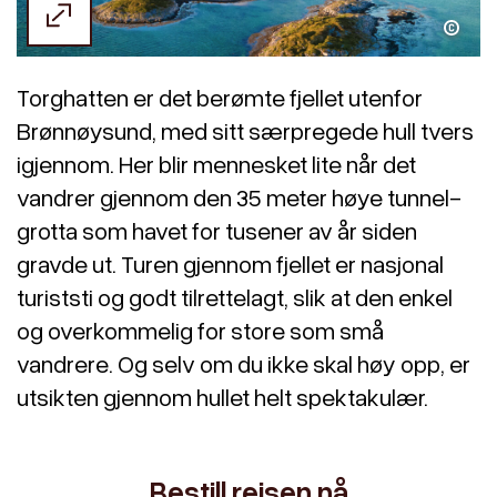
Kristoffer Møllevik / Visit Helgeland
Torghatten er det berømte fjellet utenfor
Brønnøysund, med sitt særpregede hull tvers
igjennom. Her blir mennesket lite når det
vandrer gjennom den 35 meter høye tunnel-
grotta som havet for tusener av år siden
gravde ut. Turen gjennom fjellet er nasjonal
turiststi og godt tilrettelagt, slik at den enkel
og overkommelig for store som små
vandrere. Og selv om du ikke skal høy opp, er
utsikten gjennom hullet helt spektakulær.
Bestill reisen nå