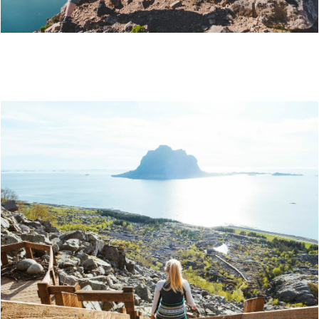
TURBESKRIVELSE: RØDØYLØVA