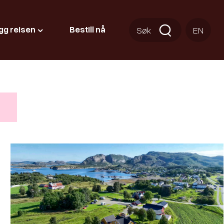
gg reisen
Bestill nå
Søk
EN