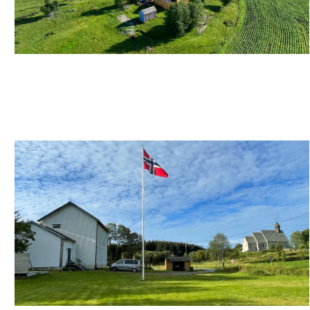
GÅRDSIDYLL PÅ DØNNA