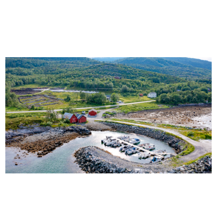
TOPCAMP MOSJØEN
VELFJORD PANORAMA CARAVAN CAMP -
OVERNATTING OG FISKE