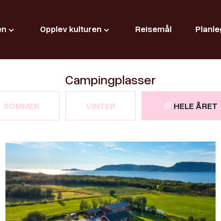
en
Opplev kulturen
Reisemål
Planle
Campingplasser
SOMMER
VINTER
HELE ÅRET