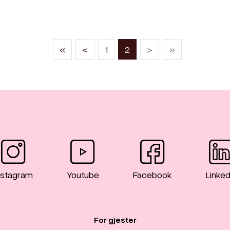
(current)
«
<
1
2
>
»
nstagram
Youtube
Facebook
Linked
For gjester