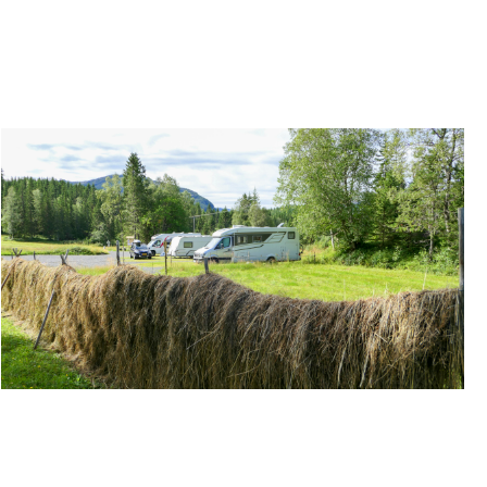
FURØY CAMPING VED SVARTISEN I MELØY
VELFJORD CAMPING OG HYTTER