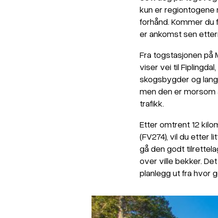
kun er regiontogene 
forhånd. Kommer du 
er ankomst sen ette
Fra togstasjonen på 
viser vei til Fiplingd
skogsbygder og langs g
men den er morsom å s
trafikk.
Etter omtrent 12 kilo
(FV274), vil du etter l
gå den godt tilrette
over ville bekker. Det
planlegg ut fra hvor g