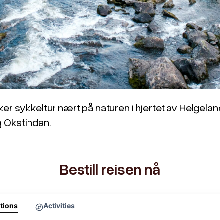
er sykkeltur nært på naturen i hjertet av Helgeland
g Okstindan.
Bestill reisen nå