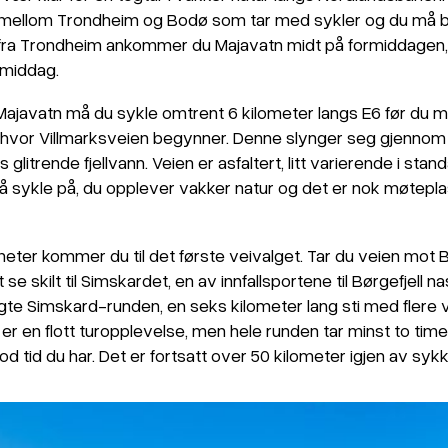
mellom Trondheim og Bodø som tar med sykler og du må be
fra Trondheim ankommer du Majavatn midt på formiddagen
rmiddag.
Majavatn må du sykle omtrent 6 kilometer langs E6 før du m
al, hvor Villmarksveien begynner. Denne slynger seg gjennom f
litrende fjellvann. Veien er asfaltert, litt varierende i stan
ykle på, du opplever vakker natur og det er nok møteplasser 
meter kommer du til det første veivalget. Tar du veien mot B
itt se skilt til Simskardet, en av innfallsportene til Børgefjell 
lagte Simskard-runden, en seks kilometer lang sti med flere
 er en flott turopplevelse, men hele runden tar minst to time
od tid du har. Det er fortsatt over 50 kilometer igjen av sykk