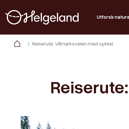
Utforsk natur
Reiserute: Villmarksveien med sykkel
Reiserute