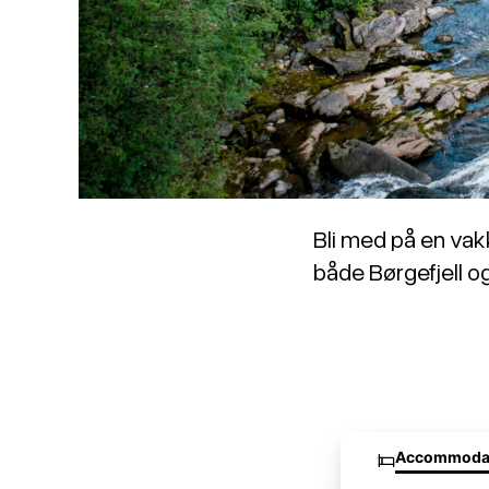
Bli med på en vakk
både Børgefjell o