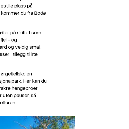
stille plass på
, kommer du fra Bodø
øter på skiltet som
jell- og
dard og veldig smal,
i tillegg til lite
ørgefjellskolen
nasjonalpark. Her kan du
 vakre hengebroer
r uten pauser, så
elturen.