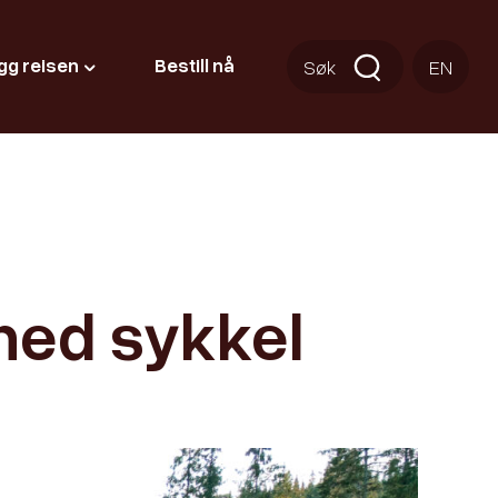
gg reisen
Bestill nå
Søk
EN
med sykkel