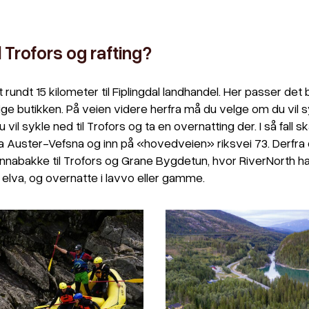
l Trofors og rafting?
rundt 15 kilometer til Fiplingdal landhandel. Her passer det 
ge butikken. På veien videre herfra må du velge om du vil syk
du vil sykle ned til Trofors og ta en overnatting der. I så fall sk
a Auster-Vefsna og inn på «hovedveien» riksvei 73. Derfra 
nnabakke til Trofors og Grane Bygdetun, hvor RiverNorth ha
i elva, og overnatte i lavvo eller gamme.