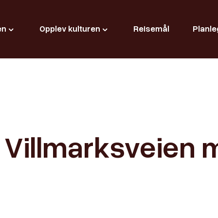
en
Opplev kulturen
Reisemål
Planle
: Villmarksveien 