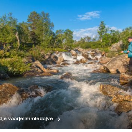
rkije vaarjelimmiedajve