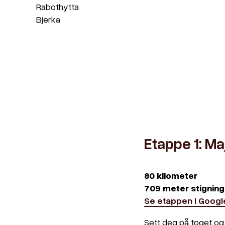
Rabothytta
Bjerka
Etappe 1: Maj
80 kilometer
709 meter stigning
Se etappen i Goog
Sett deg på toget og 