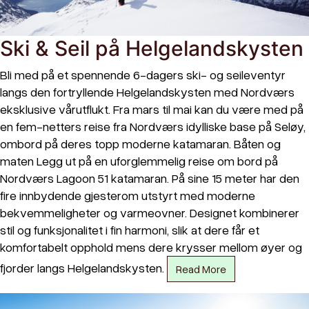
Ski & Seil på Helgelandskysten
Bli med på et spennende 6-dagers ski- og seileventyr
langs den fortryllende Helgelandskysten med Nordværs
eksklusive vårutflukt. Fra mars til mai kan du være med på
en fem-netters reise fra Nordværs idylliske base på Seløy,
ombord på deres topp moderne katamaran. Båten og
maten Legg ut på en uforglemmelig reise om bord på
Nordværs Lagoon 51 katamaran. På sine 15 meter har den
fire innbydende gjesterom utstyrt med moderne
bekvemmeligheter og varmeovner. Designet kombinerer
stil og funksjonalitet i fin harmoni, slik at dere får et
komfortabelt opphold mens dere krysser mellom øyer og
fjorder langs Helgelandskysten.
Read More