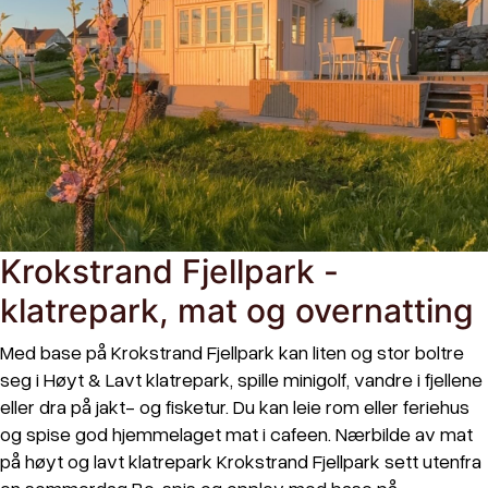
Krokstrand Fjellpark -
klatrepark, mat og overnatting
Med base på Krokstrand Fjellpark kan liten og stor boltre
seg i Høyt & Lavt klatrepark, spille minigolf, vandre i fjellene
eller dra på jakt- og fisketur. Du kan leie rom eller feriehus
og spise god hjemmelaget mat i cafeen. Nærbilde av mat
på høyt og lavt klatrepark Krokstrand Fjellpark sett utenfra
en sommerdag Bo, spis og opplev med base på