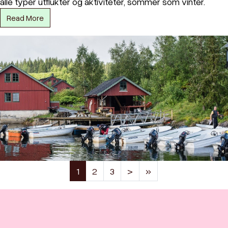
alle typer utflukter og aktiviteter, sommer som vinter.
Read More
(current)
1
2
3
>
»