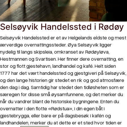
Selsøyvik Handelssted i Rødøy
Selsøyvik Handelssted er et av Helgelands eldste og mest
ærverdige overnattingssteder. Øya Selsøyvik ligger
nydelig til langs skipsleia, omkranset av Rødøyløva,
Hestmannen og Svartisen. Her finner dere overnatting, en
stor og flott gjestehavn, landhandel og kafé. Helt siden
1777 har det vært handelssted og gjestgiveri på Selsøyvik,
og den lange historien gir stedet en rik og god atmosfære
den dag i dag. Samtidig har stedet den tidløsheten som er
særegen for disse små øysamfunnene, og det merker du
når du vandrer blant de historiske bygningene. Enten du
overnatter i den flotte «Rødstua», i din egen båt i
gjestebrygga, eller bare er på dagsbesøk i kafén og
landhandelen, merker du at dette er et sted hvor tiden er