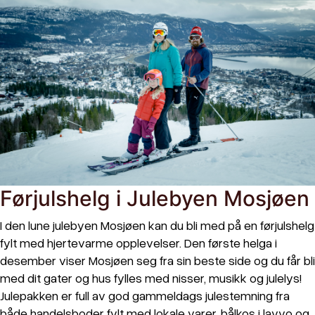
Førjulshelg i Julebyen Mosjøen
I den lune julebyen Mosjøen kan du bli med på en førjulshelg
fylt med hjertevarme opplevelser. Den første helga i
desember viser Mosjøen seg fra sin beste side og du får bli
med dit gater og hus fylles med nisser, musikk og julelys!
Julepakken er full av god gammeldags julestemning fra
både handelsboder fylt med lokale varer, bålkos i lavvo og