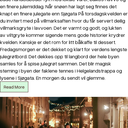
en finere julemiddag. Når snøen har lagt seg finnes det
knapt en finere julegate enn Sjøgata På torsdagskvelden er
du invitert med på villmarksaften hvor du får servert deilig
villmarksgryte i lavvoen. Det er varmt og godt, og lukten
av viltgryte kommer sigende mens gode historier krydrer
kvelden. Kanskje er det rom for litt bålkaffe til dessert.
Fredagsmorgen er det dekket og klart for verdens lengste
julegrøtbord. Det dekkes opp til langbord der hele byen
samles for å spise julegrøt sammen. Det blir magisk
steming i byen der faklene tennes i Helgelandstrappa og
lysene i Sjøgata. En morgen du sendt vil glemme.
Read More