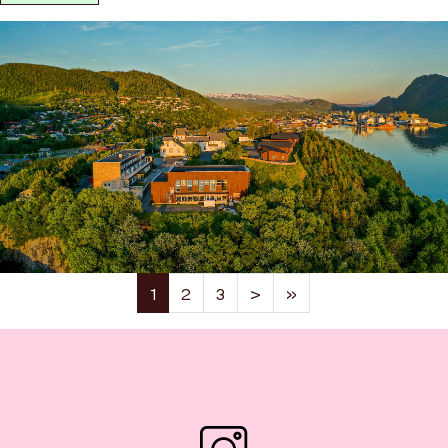
(current)
1
2
3
>
»