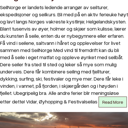
SeilNorge er landets ledende arrangør av seilturer,
ekspedisjoner og seilkurs. Bli med på en aktiv ferieuke høyt
og lavt langs Norges vakreste kystlinje; Helgelandskysten.
Blant tusenvis av øyer, holmer og skjær som kulisse, lærer
du kunsten å seile, enten du er nybegynnere eller erfaren.
Få vind i seilene, saltvann i håret og opplevelser for livet
sammen med SeilNorge Med vind til fremdrift kan du bli
med å seile i eget matfat og oppleve øyriket med seilbåt.
Dere seiler fra sted til sted og leker så mye som mulig
underveis. Dere får kombinere seiling med fjellturer,
dykking, surfing, ski, festivaler og mye mer. Dere får leke i
vinden, i vannet, på fjorden, i skjærgården og i høyden i
fjellet. Ubegripelig bra. Alle andre ferier blir meningsløse
etter dette! Vidar, Øyhopping & Festivalseilas
Read More