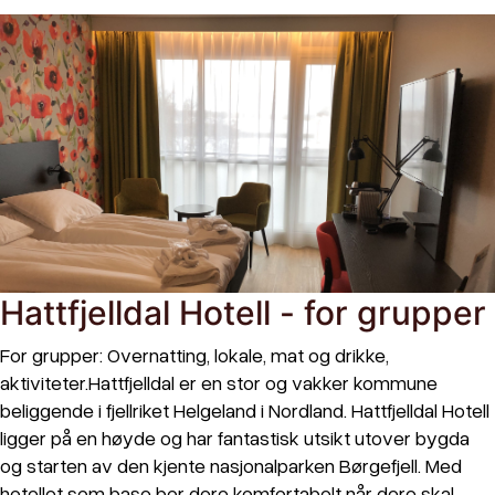
Hattfjelldal Hotell - for grupper
For grupper: Overnatting, lokale, mat og drikke,
aktiviteter.Hattfjelldal er en stor og vakker kommune
beliggende i fjellriket Helgeland i Nordland. Hattfjelldal Hotell
ligger på en høyde og har fantastisk utsikt utover bygda
og starten av den kjente nasjonalparken Børgefjell. Med
hotellet som base bor dere komfortabelt når dere skal