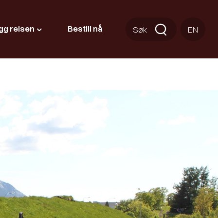
gg reisen
Bestill nå
Søk
EN