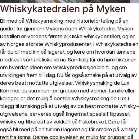
Whiskykatedralen på Myken
Bli med på Whiskysmaking med historiefortelling på en
guidet tur gjennom Mykens egen Whiskykatedral. Myken
Destilleri er verdens første arktiske whiskydestilleri, og en
av Norges største Whiskyprodusenter. I Whiskykatedralen
får du bli med inn på lageret, og lære om hvordan tønnene
modnes i vårt arktiske klima. Samtidig får du høre historien
om hvordan ideen om whiskyproduksjon ble til, og om
utviklingen frem til i dag. Du får også smake på et utvalg av
deres best mottatte utgivelser. Whiskysmaking de Lux
Kommer du sammen i en gruppe med venner, familie eller
kolleger, er det mulig å bestille Whiskysmaking de Lux. I
tillegg til smaking på et utvalg av de best mottatte whisky-
utgivelsene, serveres også fingermat spesielt tilpasset
whisky og tilberedt av kokken på Fiskebruket. Dere får
også bli med på en tur inn i lageret og får smake på whisky
rett fra tønna. Denne opplevelsen er mulig for grupper på