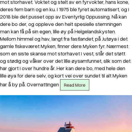
mot storhavet. Voktet og stelt av en fyrvokter, hans kone,
deres fem barn og en ku. I 1975 ble fyret automatisert, og i
2018 ble det pusset opp av Eventyrlig Oppussing. Nå kan
dere bo der, og oppleve den helt spesielle stemningen
man kan få på sin egen, lille øy på Helgelandskysten.
Mellom himmel og hav, langt fra fastlandet, på Jutøya i det
gamle fiskeværet Myken, finner dere Myken fyr. Nærmest
som en siste skanse mot storhavet i vest, står det støtt
og stødig og våker over det lille øysamfunnet, slik som det
har gjort i over hundre år. Her kan dere bo, med hele den
lille øya for dere selv, og kort vei over sundet til alt Myken
har å by på. Overnattingen
Read More