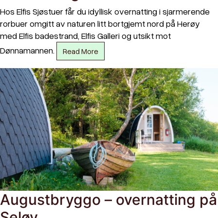
Hos Elfis Sjøstuer får du idyllisk overnatting i sjarmerende
rorbuer omgitt av naturen litt bortgjemt nord på Herøy
med Elfis badestrand, Elfis Galleri og utsikt mot
Dønnamannen.
Read More
Augustbryggo – overnatting på
Seløy