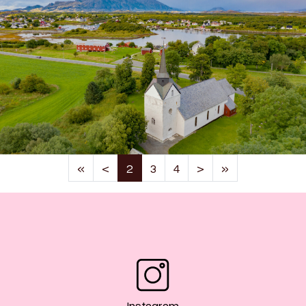
(current)
«
<
2
3
4
>
»
Instagram