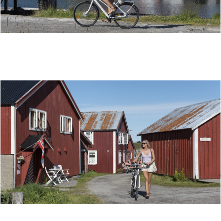
REISERUTE: EN UKE HIMMELBLÅ SYKKELLYKKE
SYKKELUTLEIE I BRØNNØYSUND