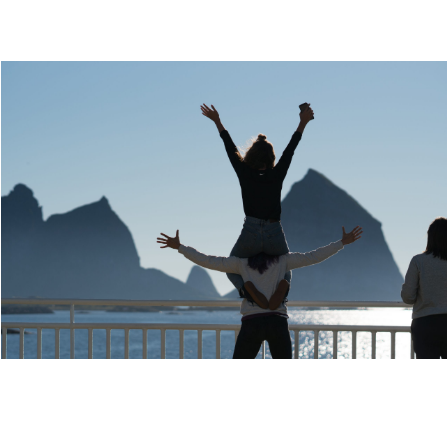
TA SOMMERRUTA MED NORDLANDSEKSPRESSEN -
ØYHOPPING PÅ HELGELANDSKYSTEN