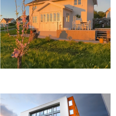
NORASTUA PÅ HERØY