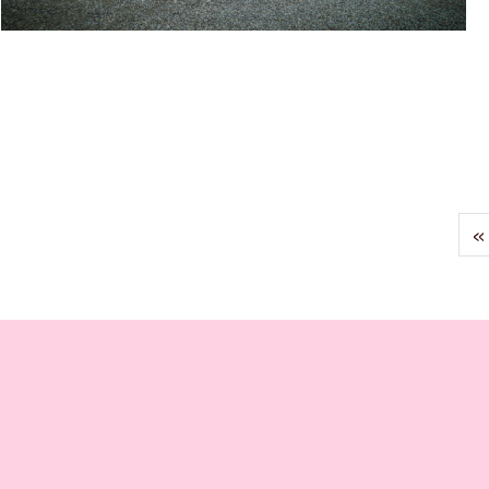
AERNIE - OVERNATTING OG SAMISKE
OPPLEVELSER
«