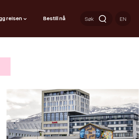
gg reisen
Bestill nå
Søk
EN