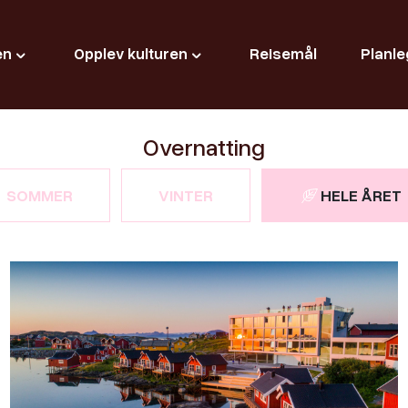
en
Opplev kulturen
Reisemål
Planle
Overnatting
SOMMER
VINTER
HELE ÅRET