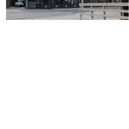
CORNER HOTELL I BRØNNØYSUND