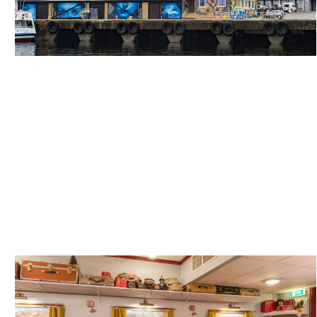
HOTELL SCANDIC SYV SØSTRE - OVERNATTING
OG RESTAURANT I SANDNESSJØEN