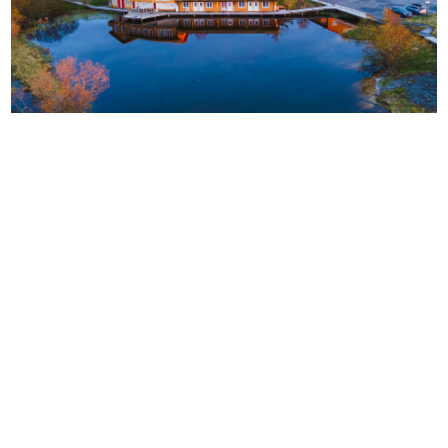
VEGA HAVHOTELL OG RESTAURANT – MIDT I
VERDENSARVEN