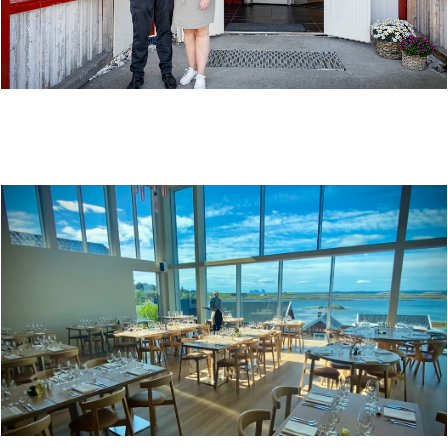
MØTE OG MAT PÅ 3 KALVER PÅ DØNNA