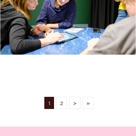
FIRMATUR TIL MO I RANA
(current)
1
2
>
»