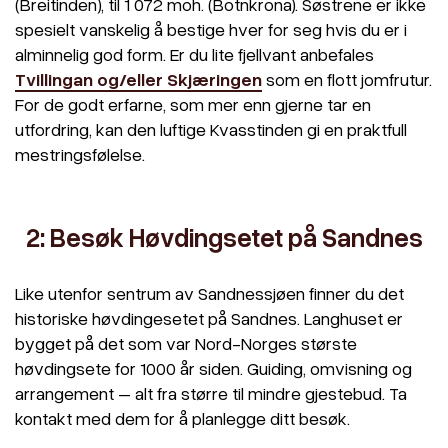
(Breitinden), til 1 072 moh. (Botnkrona). Søstrene er ikke
spesielt vanskelig å bestige hver for seg hvis du er i
alminnelig god form. Er du lite fjellvant anbefales
Tvillinga
n
og/eller Skjæringen
som en flott jomfrutur.
For de godt erfarne, som mer enn gjerne tar en
utfordring, kan den luftige Kvasstinden gi en praktfull
mestringsfølelse.
2: Besøk Høvdingsetet på Sandnes
Like utenfor sentrum av Sandnessjøen finner du det
historiske høvdingesetet på Sandnes. Langhuset er
bygget på det som var Nord-Norges største
høvdingsete for 1000 år siden. Guiding, omvisning og
arrangement – alt fra større til mindre gjestebud. Ta
kontakt med dem for å planlegge ditt besøk.