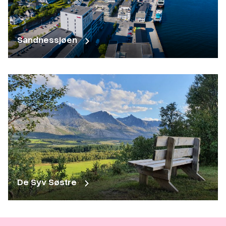
Sandnessjøen
De Syv Søstre