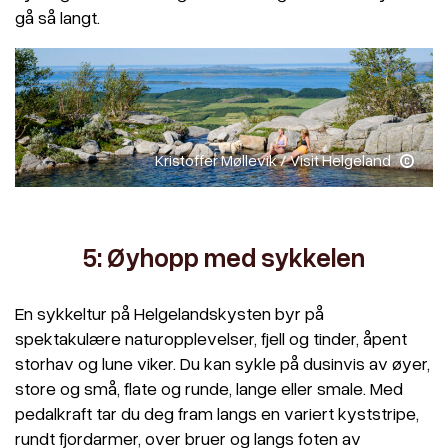
gå så langt.
Kristoffer Møllevik / Visit Helgeland
5: Øyhopp med sykkelen
En sykkeltur på Helgelandskysten byr på
spektakulære naturopplevelser, fjell og tinder, åpent
storhav og lune viker. Du kan sykle på dusinvis av øyer,
store og små, flate og runde, lange eller smale. Med
pedalkraft tar du deg fram langs en variert kyststripe,
rundt fjordarmer, over bruer og langs foten av