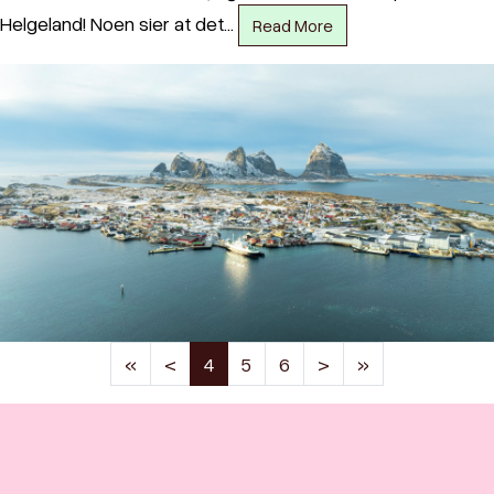
Helgeland! Noen sier at det…
Read More
(current)
«
<
4
5
6
>
»