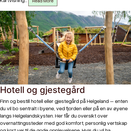
Read More
Hotell og gjestegård
Finn og bestill hotell eller gjestegård på Helgeland – enten
du vil bo sentralt i byene, ved fjorden eller på en av øyene
langs Helgelandskysten. Her får du oversikt over
overnattingssteder med god komfort, personlig vertskap
og kort vei til de gode opplevelsene. Hvis du vil ha…