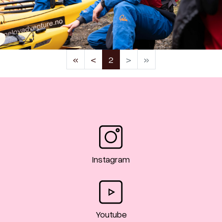
(current)
«
<
2
>
»
Instagram
Youtube