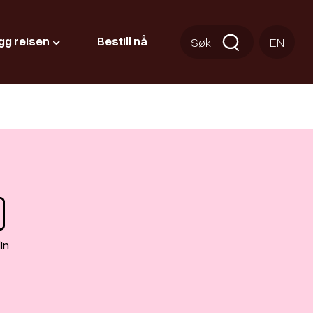
gg reisen
Bestill nå
Søk
EN
In