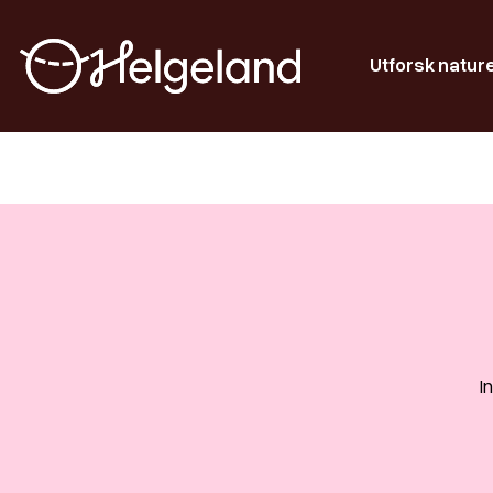
Utforsk natur
I