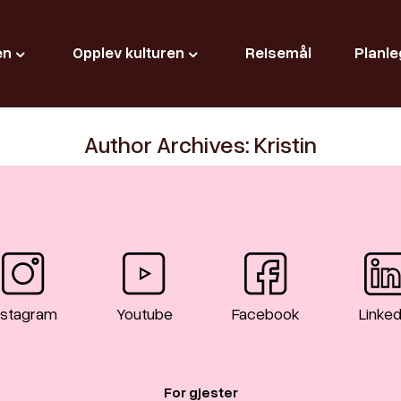
en
Opplev kulturen
Reisemål
Planle
Author Archives: Kristin
nstagram
Youtube
Facebook
Linked
For gjester