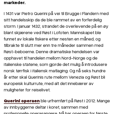
markeder.
I 1431 var Pietro Querini på vei til Brugge i Flandern med
sitt handelsskip da de ble rammet av en forferdelig
storm. I januar 1432, strandet de overlevende på en øy
blant skjærene ved Røst i Lofoten. Mannskapet ble
funnet av lokale fiskere etter nesten en måned, og
tilbrakte til slutt mer enn tre måneder sammen med
Røst-beboerne. Denne dramatiske hendelsen var
opphavet til handelen mellom Nord-Norge og de
italienske statene, som gjorde det mulig å introdusere
norsk tørrfisk i italiensk matlaging. Og nå seks hundre
år etter skal Querinis rute mellom Venezia og Røst bli
europeisk kulturrute, med alt det innebærer av
muligheter for reiselivet.
Querini operae
n
ble urfremført på Røst i 2012. Mange
av innbyggerne deltar i koret, sammen med
profesjonelle operasangere. Nå har operaen for første