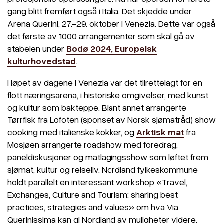
gang blitt fremført også i Italia. Det skjedde under
Arena Querini, 27.-29. oktober i Venezia. Dette var også
det første av 1000 arrangementer som skal gå av
stabelen under
Bodø 2024, Europeisk
kulturhovedstad
.
I løpet av dagene i Venezia var det tilrettelagt for en
flott næringsarena, i historiske omgivelser, med kunst
og kultur som bakteppe. Blant annet arrangerte
Tørrfisk fra Lofoten (sponset av Norsk sjømatråd) show
cooking med italienske kokker, og
Arktisk mat
fra
Mosjøen arrangerte roadshow med foredrag,
paneldiskusjoner og matlagingsshow som løftet frem
sjømat, kultur og reiseliv. Nordland fylkeskommune
holdt parallelt en interessant workshop «Travel,
Exchanges, Culture and Tourism: sharing best
practices, strategies and values» om hva Via
Querinissima kan gi Nordland av muligheter videre.