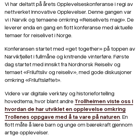
Vi har deltatt på årets Opplevelseskonferanse i regi av
nettverket Innovative Opplevelser. Denne gangen var
vi i Narvik og temaene omkring «Reiselivets magi». De
leverer enda en gang en flott konferanse med aktuelle
temaer for reiselivet i Norge.
Konferansen startet med «get together» på toppen av
Narvikfjellet i fullmåne og knitrende vinterføre. Første
dag startet med innsikt fra Nordnorsk Reiseliv og
temaet «Friluftsliv og reiseliv», med gode diskusjoner
omkring «Friluftsløftet».
Videre var digitale verktøy og historiefortelling
hovedtema, hvor blant andre
Trollheimen viste oss i
hvordan de har utviklet en opplevelse omkring
Trollenes oppgave med å ta vare på naturen
. En
flott måte å lære barn og unge om bærekraft gjennom
artige opplevelser.