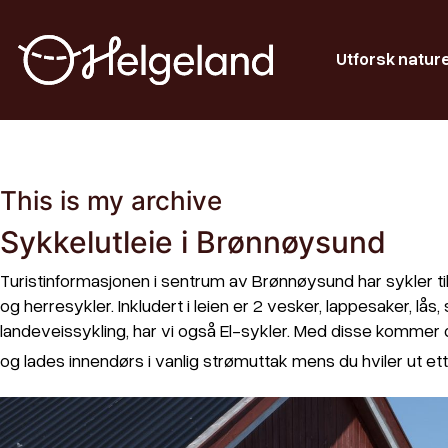
Utforsk natur
This is my archive
Sykkelutleie i Brønnøysund
Turistinformasjonen i sentrum av Brønnøysund har sykler til
og herresykler. Inkludert i leien er 2 vesker, lappesaker, lå
landeveissykling, har vi også El-sykler. Med disse kommer
og lades innendørs i vanlig strømuttak mens du hviler ut e