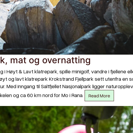
rk, mat og overnatting
 Høyt & Lavt klatrepark, spille minigolf, vandre i fjellene ell
øyt og lavt klatrepark Krokstrand Fjellpark sett utenfra 
ur. Med inngang til Saltfjellet Nasjonalpark ligger naturopple
irkelen og ca 60 km nord for Mo i Rana.
Read More