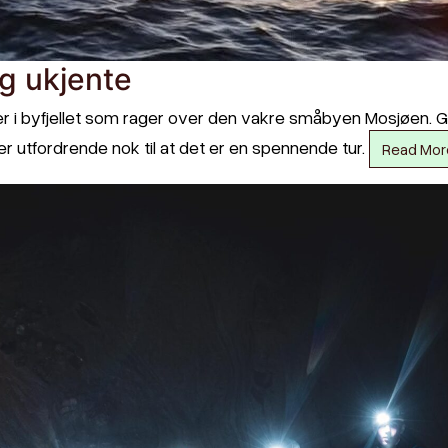
og ukjente
ger i byfjellet som rager over den vakre småbyen Mosjøen. G
er utfordrende nok til at det er en spennende tur.
Read Mor