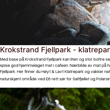
Krokstrand Fjellpark - klatrepa
Med base på Krokstrand Fjellpark kan liten og stor boltre seg i
spise god hjemmelaget mat i cafeen. Nærbilde av mat på h
Fjellpark. Her finner du Høyt & Lavt Klatrepark og vakker nat
naturskjønt område ved E6 rett sør for Saltfjellet og Polars