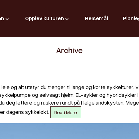
en
Opplev kulturen
Reisemål
Planle
Archive
 leie og alt utstyr du trenger til lange og korte sykkelture
s, sykkelpumpe og selvsagt hjelm. EL-sykler og hybridsykler I
 du deg lettere og raskere rundt på Helgelandskysten. Mege
tter dagens sykkeløkt.
Read More